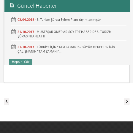
Güncel Haberler
02.04.2018 -
3. Turizm Şûrası Eylem Planı Yayımlanmıştır
31.10.2017 -
MÜSTEŞAR ÖMER ARISOY TRT HABER'DE 3. TURİZM
ŞÛRASINI ANLATTI
31.10.2017 -
TÜRKİYE İÇİN “TAM ZAMANI”... BÜYÜK HEDEFLER İÇİN
ÇALIŞMANIN "TAM ZAMANI"...
Hepsini Gör