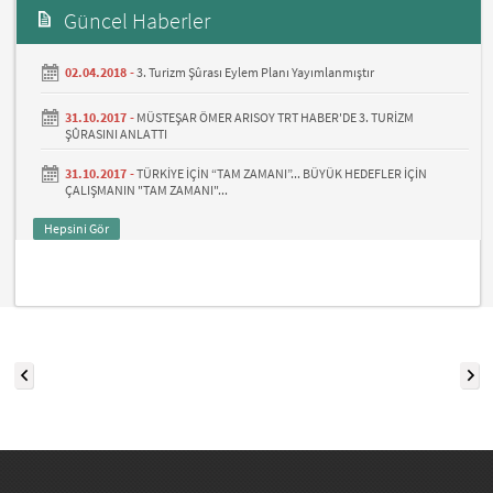
Güncel Haberler
02.04.2018 -
3. Turizm Şûrası Eylem Planı Yayımlanmıştır
31.10.2017 -
MÜSTEŞAR ÖMER ARISOY TRT HABER'DE 3. TURİZM
ŞÛRASINI ANLATTI
31.10.2017 -
TÜRKİYE İÇİN “TAM ZAMANI”... BÜYÜK HEDEFLER İÇİN
ÇALIŞMANIN "TAM ZAMANI"...
Hepsini Gör